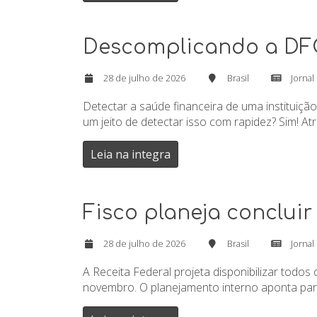
Descomplicando a DFC:
28 de julho de 2026
Brasil
Jornal
Detectar a saúde financeira de uma instituiç
um jeito de detectar isso com rapidez? Sim! A
Leia na integra
Fisco planeja conclui
28 de julho de 2026
Brasil
Jornal
A Receita Federal projeta disponibilizar tod
novembro. O planejamento interno aponta para