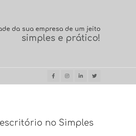
ade da sua empresa de um jeito
simples e prático!
scritório no Simples