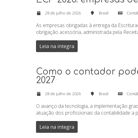
28 de julho de 2026
Brasil
Contá
As empresas obrigadas à entrega da Escrituraçã
obrigação acessória, administrada pela Receita
Leia na integra
Como o contador pode 
2027
28 de julho de 2026
Brasil
Contá
O avanço da tecnologia, a implementação grad
atuação dos profissionais da contabilidade a pa
Leia na integra