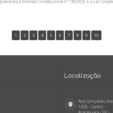
ulamenta a Emenda Constitucional nº 136/2025 e a Lei Complem
1
2
3
4
5
6
7
8
9
10
Localização
Rua Gonçalves Dias
1428 - Centro
Araraquara - SP -