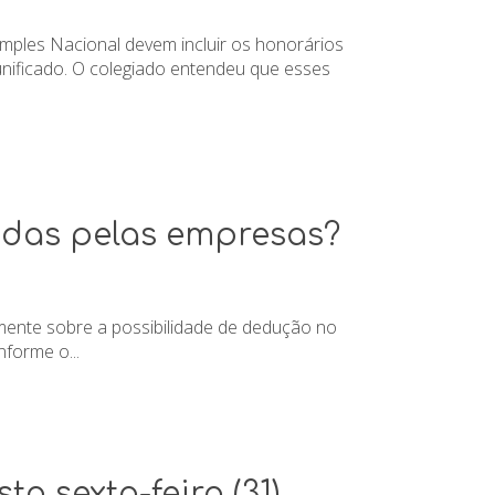
imples Nacional devem incluir os honorários
unificado. O colegiado entendeu que esses
idas pelas empresas?
lmente sobre a possibilidade de dedução no
nforme o...
a sexta-feira (31)