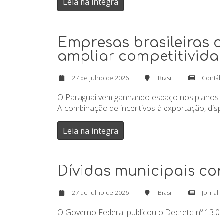
Leia na integra
Empresas brasileiras 
ampliar competitivid
27 de julho de 2026
Brasil
Contá
O Paraguai vem ganhando espaço nos planos d
A combinação de incentivos à exportação, disp
Leia na integra
Dívidas municipais co
27 de julho de 2026
Brasil
Jornal
O Governo Federal publicou o Decreto nº 13.0