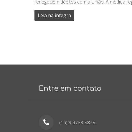
renegociem débitos com a União. A medida reg
Leia na integra
Entre em contato
(16) 9 9783-8825