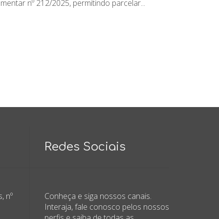
entar nº 212/2025, permitindo parcelar...
Redes Sociais
, nº
Conheça e siga nossos canais.
Interaja, fale conosco pelos nossos
perfis e saiba de todas as