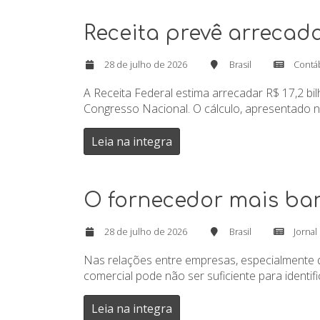
Receita prevê arrecada
28 de julho de 2026
Brasil
Contá
A Receita Federal estima arrecadar R$ 17,2 b
Congresso Nacional. O cálculo, apresentado na
Leia na integra
O fornecedor mais bar
28 de julho de 2026
Brasil
Jornal
Nas relações entre empresas, especialmente 
comercial pode não ser suficiente para identi
Leia na integra