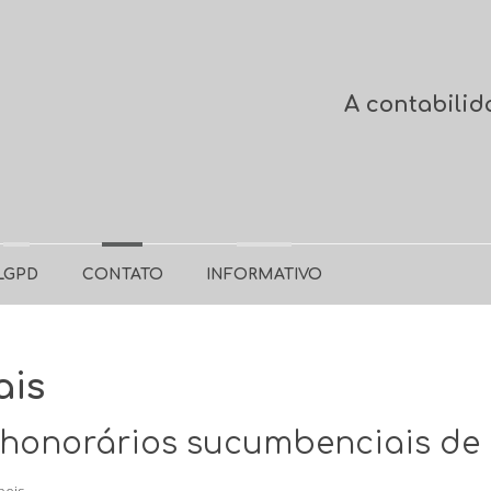
A contabilid
LGPD
CONTATO
INFORMATIVO
ais
honorários sucumbenciais de e