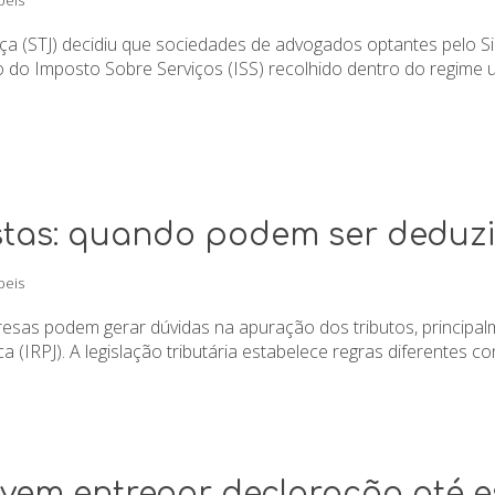
beis
iça (STJ) decidiu que sociedades de advogados optantes pelo S
o do Imposto Sobre Serviços (ISS) recolhido dentro do regime 
stas: quando podem ser deduz
beis
resas podem gerar dúvidas na apuração dos tributos, principa
(IRPJ). A legislação tributária estabelece regras diferentes co
em entregar declaração até est