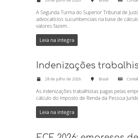
28 de julho de 2026
Brasil
Contá
A Segunda Turma do Superior Tribunal de Just
advocatícios sucumbenciais na base de cálcul
valores fazem...
Leia na integra
Indenizações trabalhi
28 de julho de 2026
Brasil
Contá
As indenizações trabalhistas pagas pelas emp
cálculo do Imposto de Renda da Pessoa Jurídica 
Leia na integra
ECF 2026: empresas dev