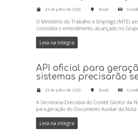
23 de julho de 2026
Brasil
Contá
O Ministério do Trabalho e Emprego (MTE) assi
consolida o entendimento alcançado no Grupo 
Leia na integra
API oficial para gera
sistemas precisarão s
23 de julho de 2026
Brasil
Contá
A Secretaria-Executiva do Comitê Gestor da Not
para geração do Documento Auxiliar da Nota Fi
Leia na integra