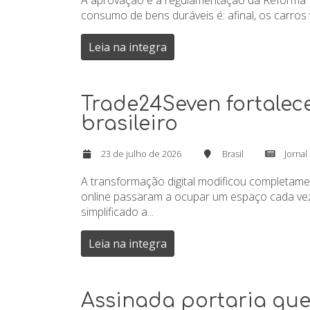
A aprovação e a regulamentação da Reforma Tr
consumo de bens duráveis é: afinal, os carros 
Leia na integra
Trade24Seven fortalec
brasileiro
23 de julho de 2026
Brasil
Jornal
A transformação digital modificou completam
online passaram a ocupar um espaço cada vez 
simplificado a...
Leia na integra
Assinada portaria que