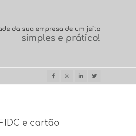
ade da sua empresa de um jeito
simples e prático!
FIDC e cartão