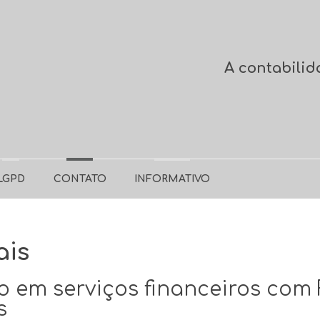
A contabilid
LGPD
CONTATO
INFORMATIVO
ais
em serviços financeiros com 
s