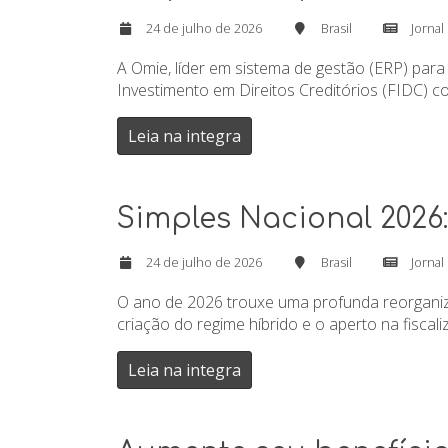
24 de julho de 2026
Brasil
Jornal
A Omie, líder em sistema de gestão (ERP) pa
Investimento em Direitos Creditórios (FIDC) c
Leia na integra
Simples Nacional 202
24 de julho de 2026
Brasil
Jornal
O ano de 2026 trouxe uma profunda reorganiz
criação do regime híbrido e o aperto na fisca
Leia na integra