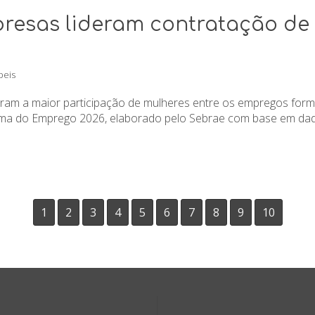
resas lideram contratação de
beis
ram a maior participação de mulheres entre os empregos for
a do Emprego 2026, elaborado pelo Sebrae com base em dados
1
2
3
4
5
6
7
8
9
10