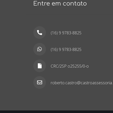
Entre em contato
(16) 9 9783-8825
(16) 9 9783-8825
CRC/2SP o25255/0-o
roberto.castro@castroassessoria