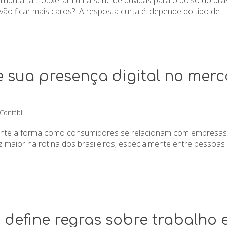
ibutária trouxeram uma série de dúvidas para o bolso do bras
vão ficar mais caros? A resposta curta é: depende do tipo de...
e sua presença digital no merc
 Contábil
ente a forma como consumidores se relacionam com empresas f
maior na rotina dos brasileiros, especialmente entre pessoas 
 define regras sobre trabalho 