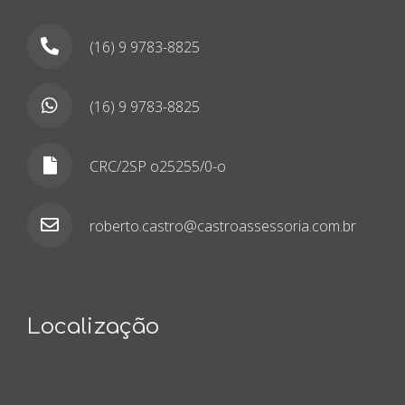
(16) 9 9783-8825
(16) 9 9783-8825
CRC/2SP o25255/0-o
roberto.castro@castroassessoria.com.br
Localização