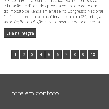
A Receita Federal estima arrecadar R$ 17,2 bilhões com a
tributação de dividendos prevista no projeto de reforma
do Imposto de Renda em análise no Congresso Nacional.
O cálculo, apresentado na última sexta-feira (24), integra
as projeções do órgão para compensar parte da perda...
Leia na integra
1
2
3
4
5
6
7
8
9
10
Entre em contato