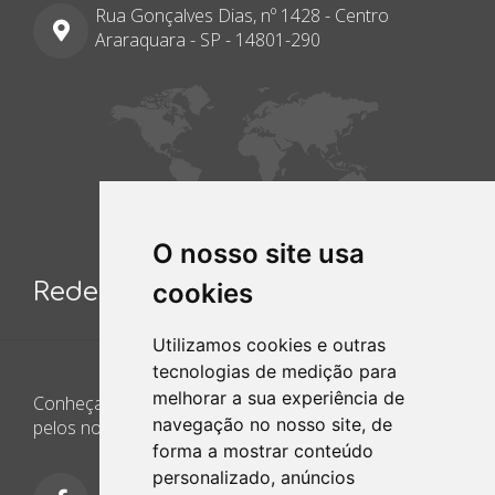
Rua Gonçalves Dias, nº 1428 - Centro
Araraquara - SP - 14801-290
O nosso site usa
cookies
Redes Sociais
Utilizamos cookies e outras
tecnologias de medição para
melhorar a sua experiência de
Conheça e siga nossos canais. Interaja, fale conosco
navegação no nosso site, de
pelos nossos perfis e saiba de todas as novidades.
forma a mostrar conteúdo
personalizado, anúncios